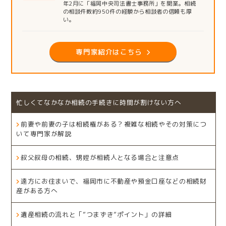
年2月に「福岡中央司法書士事務所」を開業。相続
の相談件数約950件の経験から相談者の信頼も厚
い。
専門家紹介はこちら
忙しくてなかなか相続の手続きに時間が割けない方へ
前妻や前妻の子は相続権がある？複雑な相続やその対策につ
いて専門家が解説
叔父叔母の相続、甥姪が相続人となる場合と注意点
遠方にお住まいで、福岡市に不動産や預金口座などの相続財
産がある方へ
遺産相続の流れと「”つまずき”ポイント」の詳細