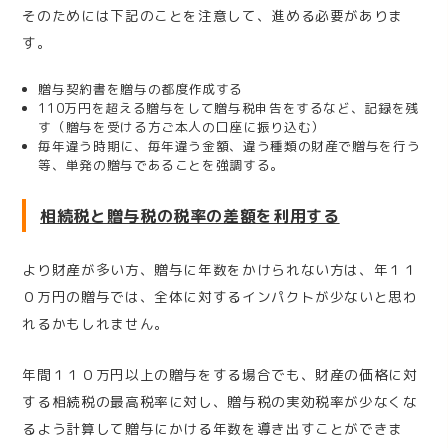
そのためには下記のことを注意して、進める必要がありま
す。
贈与契約書を贈与の都度作成する
110
万円を超える贈与をして贈与税申告をするなど、記録を残
す（贈与を受ける方ご本人の口座に振り込む）
毎年違う時期に、毎年違う金額、違う種類の財産で贈与を行う
等、単発の贈与であることを強調する。
相続税と贈与税の税率の差額を利用する
より財産が多い方、贈与に年数をかけられない方は、年１１
０万円の贈与では、全体に対するインパクトが少ないと思わ
れるかもしれません。
年間１１０万円以上の贈与をする場合でも、財産の価格に対
する相続税の最高税率に対し、贈与税の実効税率が少なくな
るよう計算して贈与にかける年数を導き出すことができま