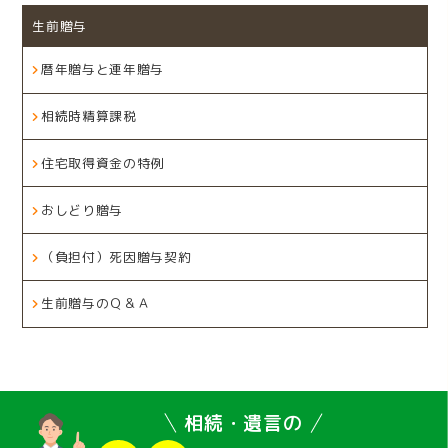
生前贈与
暦年贈与と連年贈与
相続時精算課税
住宅取得資金の特例
おしどり贈与
（負担付）死因贈与契約
生前贈与のＱ＆Ａ
相続・遺言の