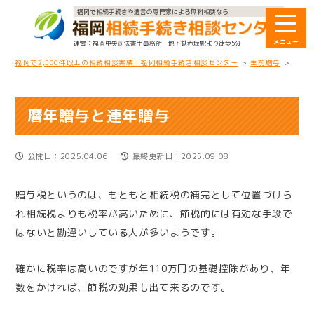
福岡で相続手続きや遺言の専門家による無料相談なら
福岡中央司法書士事務所
地下鉄赤坂駅より徒歩5分
福岡で2,500件以上の相続相談実績｜福岡相続手続き相談センター
>
生前贈与
>
暦年
暦年贈与と連年贈与
公開日：2025.04.06
最終更新日：2025.09.08
贈与税というのは、もともと相続税の補完として位置づけら
れ相続税よりも税率が高いために、節税的には有効な手段で
はないと勘違いしている人が多いようです。
確かに税率は高いのですが年
110
万円の基礎控除があり、年
数をかければ、節税の効果も出て来るのです。