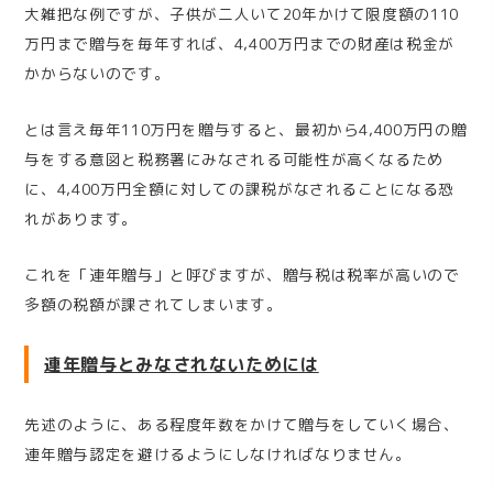
大雑把な例ですが、子供が二人いて
20
年かけて限度額の
110
万円まで贈与を毎年すれば、
4,400
万円までの財産は税金が
かからないのです。
とは言え毎年
110
万円を贈与すると、最初から
4,400
万円の贈
与をする意図と税務署にみなされる可能性が高くなるため
に、
4,400
万円全額に対しての課税がなされることになる恐
れがあります。
これを「連年贈与」と呼びますが、贈与税は税率が高いので
多額の税額が課されてしまいます。
連年贈与とみなされないためには
先述のように、ある程度年数をかけて贈与をしていく場合、
連年贈与認定を避けるようにしなければなりません。