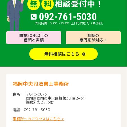
相談受付中！
無
料
092-761-5030
9:00～19:00
土日も対応可（要予約）
開業20年以上の
相続の
信頼と実績
専門家が対応！
無料相談はこちら
福岡中央司法書士事務所
〒810-0073
福岡県福岡市中央区舞鶴3丁目2−31
舞鶴栄光ビル3階
092-761-5030
事務所へのアクセスはこちら＞