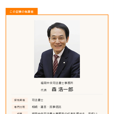
この記事の執筆者
福岡中央司法書士事務所
森 浩一郎
代表
司法書士
保有資格
相続・遺言・民事信託
専門分野
福岡中央司法書士事務所の代表を務める。平成11
経歴