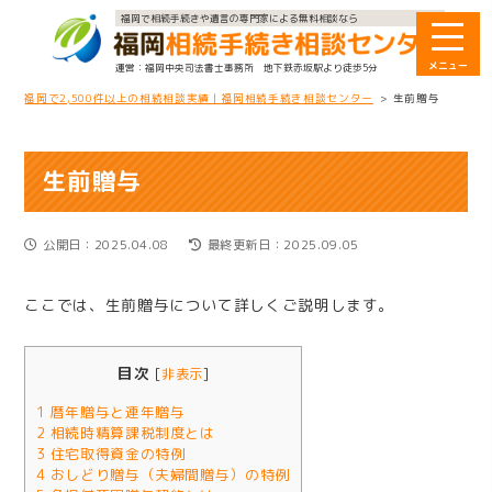
福岡で相続手続きや遺言の専門家による無料相談なら
福岡中央司法書士事務所
地下鉄赤坂駅より徒歩5分
福岡で2,500件以上の相続相談実績｜福岡相続手続き相談センター
>
生前贈与
生前贈与
公開日：2025.04.08
最終更新日：2025.09.05
ここでは、生前贈与について詳しくご説明します。
目次
[
非表示
]
1
暦年贈与と連年贈与
2
相続時精算課税制度とは
3
住宅取得資金の特例
4
おしどり贈与（夫婦間贈与）の特例