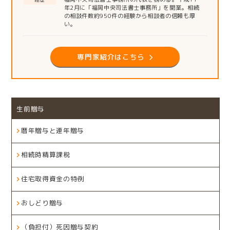
年2月に「福岡中央司法書士事務所」を開業。相続
の相談件数約950件の経験から相談者の信頼も厚
い。
専門家紹介はこちら
生前贈与
暦年贈与と連年贈与
相続時精算課税
住宅取得資金の特例
おしどり贈与
（負担付）死因贈与契約