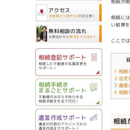
相続が
アクセス
赤坂駅より徒歩5分
の好立地！
相続に
い結果
無料相談の流れ
お問合せから
解決までの流れ
！
ここで
相続登記サポート
相続した不動産の名義変更を
サポート！
1
相続
2
法定
相続手続き
3
遺産
まるごとサポート
4
相続
不動産のみならずあらゆる
相続手続きを全て代行！
遺言作成サポート
相続
遺言の内容のアドバイスから
遺言作成までサポート！