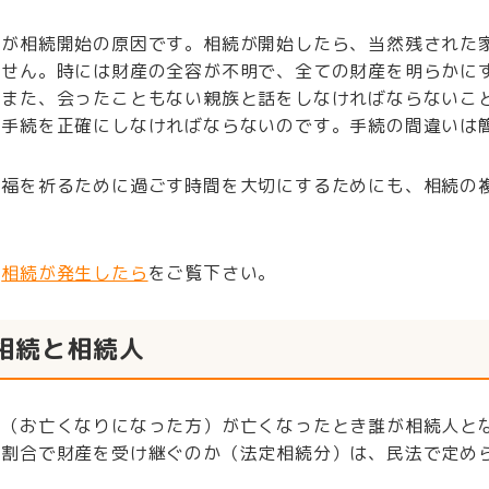
亡が相続開始の原因です。相続が開始したら、当然残された
ません。時には財産の全容が不明で、全ての財産を明らかに
。また、会ったこともない親族と話をしなければならないこ
な手続を正確にしなければならないのです。手続の間違いは
冥福を祈るために過ごす時間を大切にするためにも、相続の
は
相続が発生したら
をご覧下さい。
相続と相続人
人（お亡くなりになった方）が亡くなったとき誰が相続人と
う割合で財産を受け継ぐのか（法定相続分）は、民法で定め