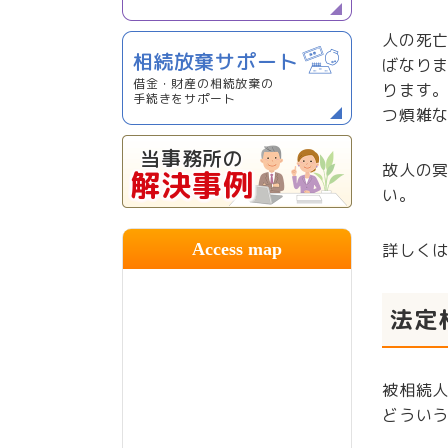
人の死
相続放棄サポート
ばなり
借金・財産の相続放棄の
ります
手続きをサポート
つ煩雑
当事務所の
故人の
解決事例
い。
Access map
詳しく
法定
被相続
どうい