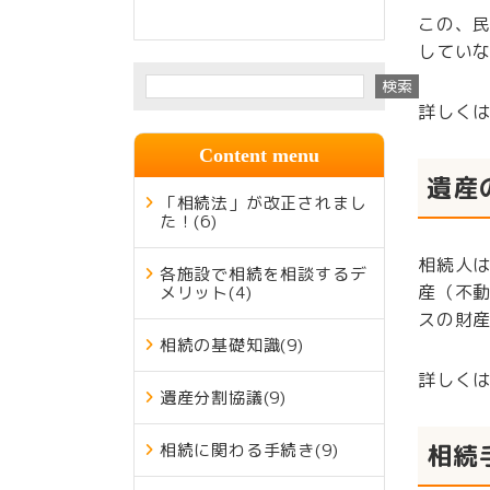
この、
してい
検索
詳しく
Content menu
遺産
「相続法」が改正されまし
た！
(6)
相続人
各施設で相続を相談するデ
産（不
メリット
(4)
スの財
相続の基礎知識
(9)
詳しく
遺産分割協議
(9)
相続
相続に関わる手続き
(9)