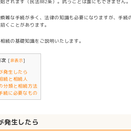
開始されます（民法
条）。抗うことは誰にもできません。
882
は煩雑な手続が多く、法律の知識も必要になりますが、手続
を招くことがあります。
は相続の基礎知識をご説明いたします。
目次
[
非表示
]
が発生したら
相続と相続人
の分類と相続方法
手続に必要なもの
が発生したら