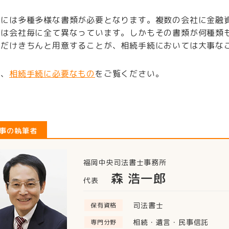
続には多種多様な書類が必要となります。複数の会社に金融
類は会社毎に全て異なっています。しかもその書類が何種類
分だけきちんと用意することが、相続手続においては大事な
は、
相続手続に必要なもの
をご覧ください。
事の執筆者
福岡中央司法書士事務所
森 浩一郎
代表
司法書士
保有資格
相続・遺言・民事信託
専門分野