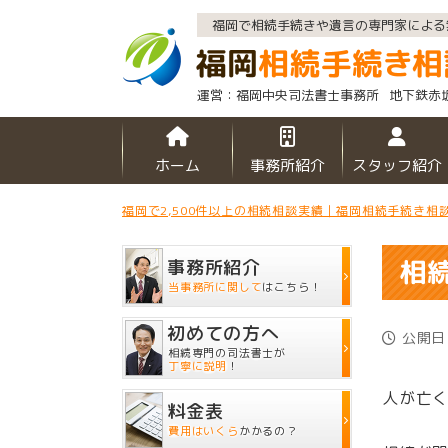
福岡で相続手続きや遺言の専門家による
福岡中央司法書士事務所
地下鉄赤
ホーム
事務所紹介
スタッフ紹介
福岡で2,500件以上の相続相談実績｜福岡相続手続き相
相
事務所紹介
当事務所に関して
はこちら！
初めての方へ
公開日：
相続専門の司法書士が
丁寧に説明
！
人が亡
料金表
費用はいくら
かかるの？