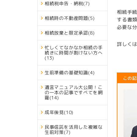
相続税申告・納税
(7)
相続手
相続時の不動産問題
(5)
する書
必要な
相続放棄と限定承認
(8)
詳しく
忙しくてなかなか相続の手
続きに時間が割けない方へ
(13)
生前準備の基礎知識
(4)
この記
遺言マニュアル大公開！こ
の一本の記事ですべてを網
羅
(14)
成年後見
(10)
民事信託を活用した複雑な
生前対策
(7)