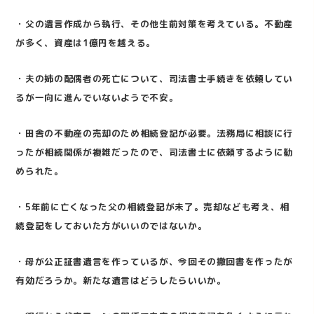
・
父の遺言作成から執行、その他生前対策を考えている。不動産
が多く、資産は1億円を越える。
・
夫の姉の配偶者の死亡について、司法書士手続きを依頼してい
るが一向に進んでいないようで不安。
・
田舎の不動産の売却のため相続登記が必要。法務局に相談に行
ったが相続関係が複雑だったので、司法書士に依頼するように勧
められた。
・5
年前に亡くなった父の相続登記が未了。売却なども考え、相
続登記をしておいた方がいいのではないか。
・
母が公正証書遺言を作っているが、今回その撤回書を作ったが
有効だろうか。新たな遺言はどうしたらいいか。