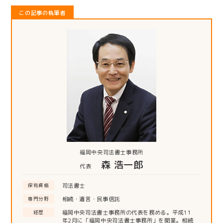
この記事の執筆者
福岡中央司法書士事務所
森 浩一郎
代表
司法書士
保有資格
相続・遺言・民事信託
専門分野
福岡中央司法書士事務所の代表を務める。平成11
経歴
年2月に「福岡中央司法書士事務所」を開業。相続