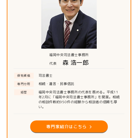
福岡中央司法書士事務所
森 浩一郎
代表
司法書士
保有資格
相続・遺言・民事信託
専門分野
福岡中央司法書士事務所の代表を務める。平成11
経歴
年2月に「福岡中央司法書士事務所」を開業。相続
の相談件数約950件の経験から相談者の信頼も厚
い。
専門家紹介はこちら