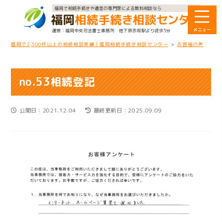
福岡で相続手続きや遺言の専門家による無料相談なら
福岡中央司法書士事務所
地下鉄赤坂駅より徒歩5分
福岡で2,500件以上の相続相談実績｜福岡相続手続き相談センター
>
お客様の声
>
no
no.53相続登記
公開日：2021.12.04
最終更新日：2025.09.09