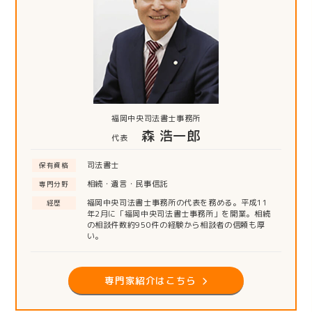
福岡中央司法書士事務所
森 浩一郎
代表
司法書士
保有資格
相続・遺言・民事信託
専門分野
福岡中央司法書士事務所の代表を務める。平成11
経歴
年2月に「福岡中央司法書士事務所」を開業。相続
の相談件数約950件の経験から相談者の信頼も厚
い。
専門家紹介はこちら