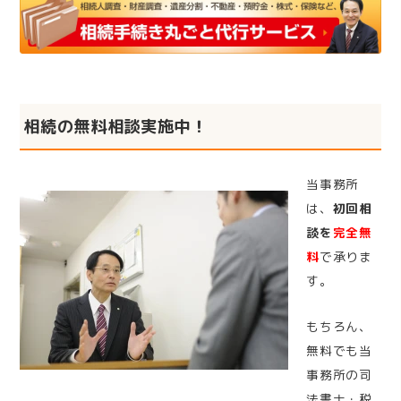
相続の無料相談実施中！
当事務所
は、
初回相
談を
完全無
料
で承りま
す。
もちろん、
無料でも当
事務所の司
法書士・税