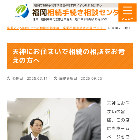
福岡で相続手続きや遺言の専門家による無料相談なら
福岡中央司法書士事務所
地下鉄赤坂駅より徒歩5分
福岡で2,500件以上の相続相談実績｜福岡相続手続き相談センター
>
天神にお住まいで
天神にお住まいで相続の相談をお考
えの方へ
公開日：2025.08.11
最終更新日：2025.09.26
天神にお住
まいの皆
様、この度
は当ホーム
ページをご